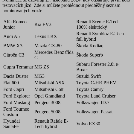
testovacích jízd. Zde si můžete prohlédnout předběžný seznam
nominovaných vozů:
Alfa Romeo
Renault Scenic E-Tech
Kia EV3
Junior
100% elektrický
Renault Symbioz E-Tech
Audi A5
Lexus LBX
full hybrid
BMW X3
Mazda CX-80
Škoda Kodiaq
Mercedes-Benz třída
Citroën C3
Škoda Superb
G
Subaru Forester 2.0i e-
Cupra Terramar
MG ZS
Boxer
Dacia Duster
MG3
Suzuki Swift
Fiat 600
Mitsubishi ASX
Toyota C-HR PHEV
Ford Capri
Mitsubishi Colt
Toyota Camry
Ford Explorer
Opel Grandland
Toyota Land Cruiser
Ford Mustang
Peugeot 3008
Volkswagen ID.7
Ford Tourneo
Peugeot 5008
Volkswagen Passat
Custom
Hyundai
Renault Rafale E-
Volvo EX30
SantaFe
Tech hybrid