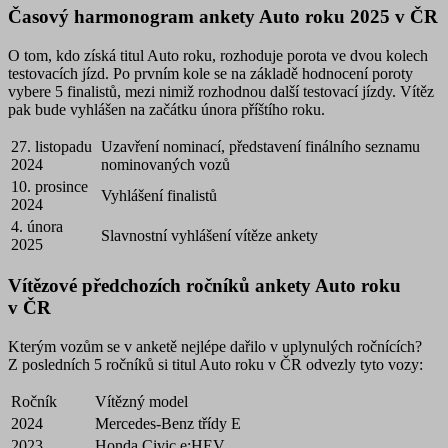
Časový harmonogram ankety Auto roku 2025 v ČR
O tom, kdo získá titul Auto roku, rozhoduje porota ve dvou kolech
testovacích jízd. Po prvním kole se na základě hodnocení poroty
vybere 5 finalistů, mezi nimiž rozhodnou další testovací jízdy. Vítěz
pak bude vyhlášen na začátku února příštího roku.
27. listopadu
Uzavření nominací, představení finálního seznamu
2024
nominovaných vozů
10. prosince
Vyhlášení finalistů
2024
4. února
Slavnostní vyhlášení vítěze ankety
2025
Vítězové předchozích ročníků ankety Auto roku
v ČR
Kterým vozům se v anketě nejlépe dařilo v uplynulých ročnících?
Z posledních 5 ročníků si titul Auto roku v ČR odvezly tyto vozy:
Ročník
Vítězný model
2024
Mercedes-Benz třídy E
2023
Honda Civic e:HEV