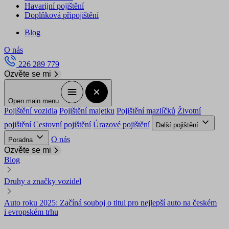
Havarijní pojištění
Doplňková připojištění
Blog
O nás
226 289 779
Ozvěte se mi
Open main menu
Pojištění vozidla
Pojištění majetku
Pojištění mazlíčků
Životní
pojištění
Cestovní pojištění
Úrazové pojištění
Další pojištění
O nás
Poradna
Ozvěte se mi
Blog
Druhy a značky vozidel
Auto roku 2025: Začíná souboj o titul pro nejlepší auto na českém
i evropském trhu