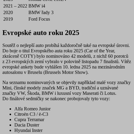
2021 – 2022
BMW i4
2020
BMW řady 3
2019
Ford Focus
Evropské auto roku 2025
Soutěž o nejlepší auto probíhá každoročně také na evropské úrovni.
Do boje o titul
Evropského auta roku 2025
(Car of the Year,
zkráceně COTY) bylo nominováno 42 modelů, z nichž 60 porotců
z 23 evropských zemí vybralo v polovině listopadu 7 finalistů. Vítěz
evropské ankety bude vyhlášen 10. ledna 2025 na mezinárodním
autosalonu v Bruselu (Brussels Motor Show).
Na seznamu nominovaných se objevily například malé vozy značky
Mini, čínské modely značek MG a BYD, tradiční a uznávané
značky VW, Škoda, BMW i luxusní vozy Maserati či Lotus.
Do finálové sedmičky se nakonec probojovaly tyto vozy:
Alfa Romeo Junior
Citroën C3 / ë-C3
Cupra Terramar
Dacia Duster
Hyundai Inster