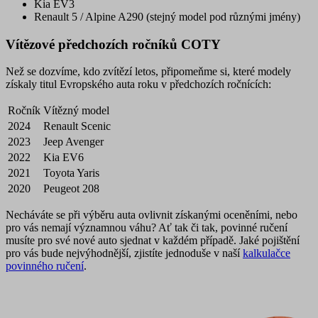
Kia EV3
Renault 5 / Alpine A290 (stejný model pod různými jmény)
Vítězové předchozích ročníků COTY
Než se dozvíme, kdo zvítězí letos, připomeňme si, které modely
získaly titul Evropského auta roku v předchozích ročnících:
Ročník
Vítězný model
2024
Renault Scenic
2023
Jeep Avenger
2022
Kia EV6
2021
Toyota Yaris
2020
Peugeot 208
Necháváte se při výběru auta ovlivnit získanými oceněními, nebo
pro vás nemají významnou váhu? Ať tak či tak, povinné ručení
musíte pro své nové auto sjednat v každém případě. Jaké pojištění
pro vás bude nejvýhodnější, zjistíte jednoduše v naší
kalkulačce
povinného ručení
.