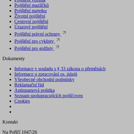
Pojištění mazlíčků
Pojištění majetku
Životní pojištění
Cestovní pojištění
Úrazové pojištění
Pojištění právní ochrany
Pojištění pro cyklisty
Pojištění pro golfisty
Dokumenty
Informace v souladu s § 33 zákona o přeměnách
Informace o zpracování os. údajů
Všeobecné obchodní podmínky
Reklamační řád
Antispamová politika
Seznam spolupracujících pojišťoven
Cookies
Kontakt
Na Poříčí 1047/26