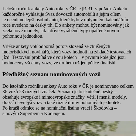
Letošní ročník ankety Auto roku v ČR je již 31. v pořadí. Anketu
každoročně vyhlašuje Svaz dovozců automobilů a jejím cílem
je ocenit nejlepší osobní auto, které bylo v uplynulém kalendářním
roce uvedeno na český trh. Do ankety mohou být nominovány jak
zcela nové modely, tak i dříve vyráběné typy opatřené novou
pohonnou jednotkou.
Vítěze ankety volí odborná porota složená ze zkušených
motoristických novinářů, která vozy hodnotí na základě testovacích
jízd. Testování probíhá ve dvou kolech – v prvním kole jízd jsou
hodnoceny všechny vozy, ve druhém už jen pětice finalistů.
Předběžný seznam nominovaných vozů
Do letošního ročníku ankety Auto roku v ČR je nominováno celkem
36 vozů 23 různých značek
. Seznam je to skutečně pestrý –
obsahuje evropské i mimoevropské značky, větší i menší modely,
dražší i levnější vozy a také různé druhy pohonných jednotek.
Po kratší odmlce se na nominační listinu vrací i
Škodovka
–
s novým
Superbem
a
Kodiaqem
.