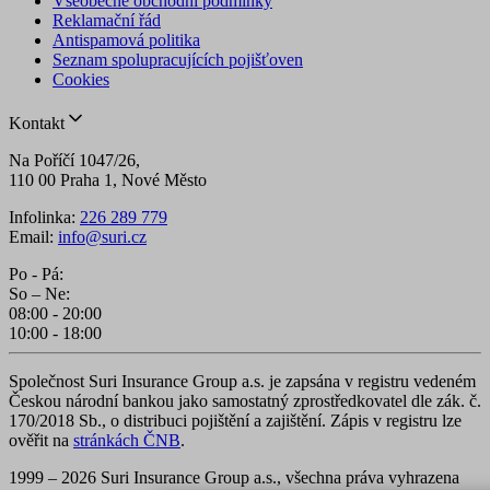
Všeobecné obchodní podmínky
Reklamační řád
Antispamová politika
Seznam spolupracujících pojišťoven
Cookies
Kontakt
Na Poříčí 1047/26,
110 00 Praha 1, Nové Město
Infolinka:
226 289 779
Email:
info@suri.cz
Po - Pá:
So – Ne:
08:00 - 20:00
10:00 - 18:00
Společnost Suri Insurance Group a.s. je zapsána v registru vedeném
Českou národní bankou jako samostatný zprostředkovatel dle zák. č.
170/2018 Sb., o distribuci pojištění a zajištění. Zápis v registru lze
ověřit na
stránkách ČNB
.
1999 – 2026 Suri Insurance Group a.s., všechna práva vyhrazena