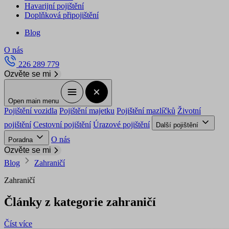
Havarijní pojištění
Doplňková připojištění
Blog
O nás
226 289 779
Ozvěte se mi
Open main menu
Pojištění vozidla
Pojištění majetku
Pojištění mazlíčků
Životní
pojištění
Cestovní pojištění
Úrazové pojištění
Další pojištění
O nás
Poradna
Ozvěte se mi
Blog
Zahraničí
Zahraničí
Články z kategorie zahraničí
Číst více