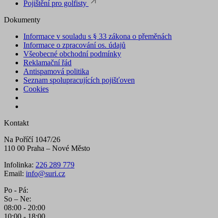
Pojištění pro golfisty
Dokumenty
Informace v souladu s § 33 zákona o přeměnách
Informace o zpracování os. údajů
Všeobecné obchodní podmínky
Reklamační řád
Antispamová politika
Seznam spolupracujících pojišťoven
Cookies
Kontakt
Na Poříčí 1047/26
110 00 Praha – Nové Město
Infolinka:
226 289 779
Email:
info@suri.cz
Po - Pá:
So – Ne:
08:00 - 20:00
10:00 - 18:00