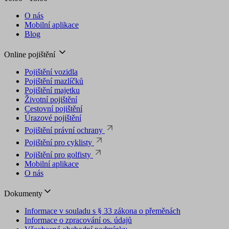
O nás
Mobilní aplikace
Blog
Online pojištění
Pojištění vozidla
Pojištění mazlíčků
Pojištění majetku
Životní pojištění
Cestovní pojištění
Úrazové pojištění
Pojištění právní ochrany
Pojištění pro cyklisty
Pojištění pro golfisty
Mobilní aplikace
O nás
Dokumenty
Informace v souladu s § 33 zákona o přeměnách
Informace o zpracování os. údajů