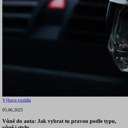
Výbava vozidla
05.06.2025
Vůně do auta: Jak vybrat tu pravou podle typu,
vůně i stylu