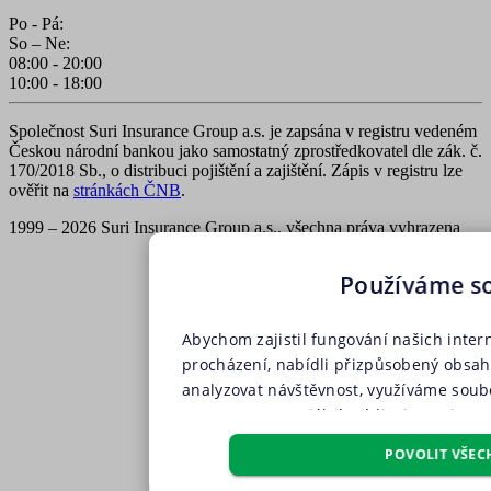
Po - Pá:
So – Ne:
08:00 - 20:00
10:00 - 18:00
Společnost Suri Insurance Group a.s. je zapsána v registru vedeném
Českou národní bankou jako samostatný zprostředkovatel dle zák. č.
170/2018 Sb., o distribuci pojištění a zajištění. Zápis v registru lze
ověřit na
stránkách ČNB
.
1999 – 2026 Suri Insurance Group a.s., všechna práva vyhrazena
Používáme s
Abychom zajistil fungování našich inter
procházení, nabídli přizpůsobený obsa
analyzovat návštěvnost, využíváme soubo
partnery pro sociální média, inzerci a a
soubory, soubory cílení, funkční soubo
POVOLIT VŠEC
pouze s Vaším předchozím souhlasem, kt
příslušného druhu cookies pod tlačítkem