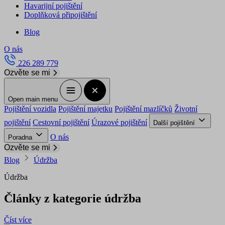
Havarijní pojištění
Doplňková připojištění
Blog
O nás
226 289 779
Ozvěte se mi
Open main menu
Pojištění vozidla
Pojištění majetku
Pojištění mazlíčků
Životní
pojištění
Cestovní pojištění
Úrazové pojištění
Další pojištění
O nás
Poradna
Ozvěte se mi
Blog
Údržba
Údržba
Články z kategorie údržba
Číst více