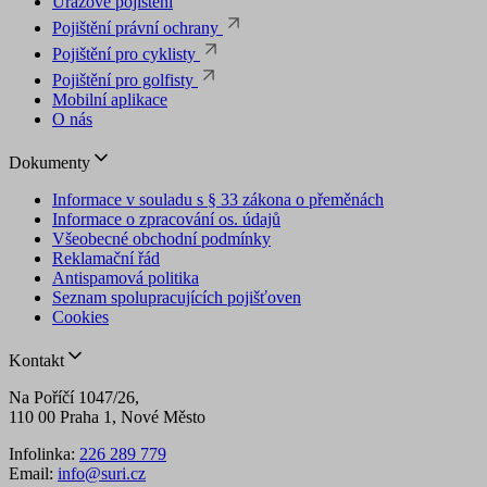
Úrazové pojištění
Pojištění právní ochrany
Pojištění pro cyklisty
Pojištění pro golfisty
Mobilní aplikace
O nás
Dokumenty
Informace v souladu s § 33 zákona o přeměnách
Informace o zpracování os. údajů
Všeobecné obchodní podmínky
Reklamační řád
Antispamová politika
Seznam spolupracujících pojišťoven
Cookies
Kontakt
Na Poříčí 1047/26,
110 00 Praha 1, Nové Město
Infolinka:
226 289 779
Email:
info@suri.cz