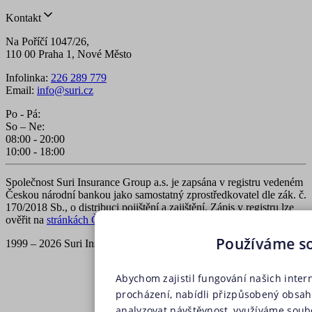
Kontakt
Na Poříčí 1047/26,
110 00 Praha 1, Nové Město
Infolinka:
226 289 779
Email:
info@suri.cz
Po - Pá:
So – Ne:
08:00 - 20:00
10:00 - 18:00
Společnost Suri Insurance Group a.s. je zapsána v registru vedeném
Českou národní bankou jako samostatný zprostředkovatel dle zák. č.
170/2018 Sb., o distribuci pojištění a zajištění. Zápis v registru lze
ověřit na
stránkách ČNB
.
Používáme s
1999 – 2026 Suri Insurance Group a.s., všechna práva vyhrazena
Abychom zajistil fungování našich inter
procházení, nabídli přizpůsobený obsa
analyzovat návštěvnost, využíváme soubo