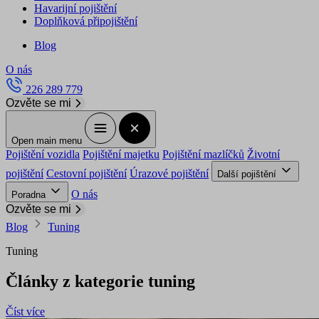
Havarijní pojištění
Doplňková připojištění
Blog
O nás
226 289 779
Ozvěte se mi
Open main menu
Pojištění vozidla
Pojištění majetku
Pojištění mazlíčků
Životní
pojištění
Cestovní pojištění
Úrazové pojištění
Další pojištění
O nás
Poradna
Ozvěte se mi
Blog
Tuning
Tuning
Články z kategorie tuning
Číst více