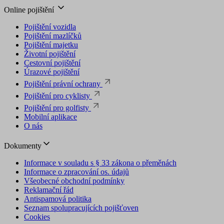
Online pojištění
Pojištění vozidla
Pojištění mazlíčků
Pojištění majetku
Životní pojištění
Cestovní pojištění
Úrazové pojištění
Pojištění právní ochrany
Pojištění pro cyklisty
Pojištění pro golfisty
Mobilní aplikace
O nás
Dokumenty
Informace v souladu s § 33 zákona o přeměnách
Informace o zpracování os. údajů
Všeobecné obchodní podmínky
Reklamační řád
Antispamová politika
Seznam spolupracujících pojišťoven
Cookies