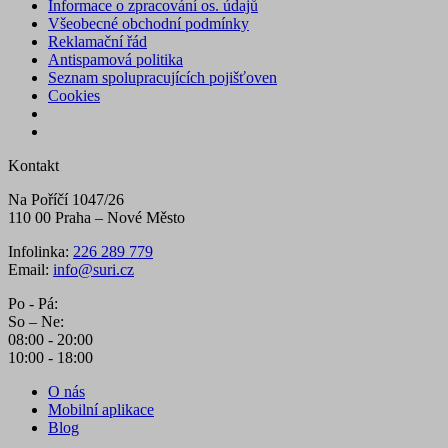
Informace o zpracování os. údajů
Všeobecné obchodní podmínky
Reklamační řád
Antispamová politika
Seznam spolupracujících pojišťoven
Cookies
Kontakt
Na Poříčí 1047/26
110 00 Praha – Nové Město
Infolinka:
226 289 779
Email:
info@suri.cz
Po - Pá:
So – Ne:
08:00 - 20:00
10:00 - 18:00
O nás
Mobilní aplikace
Blog