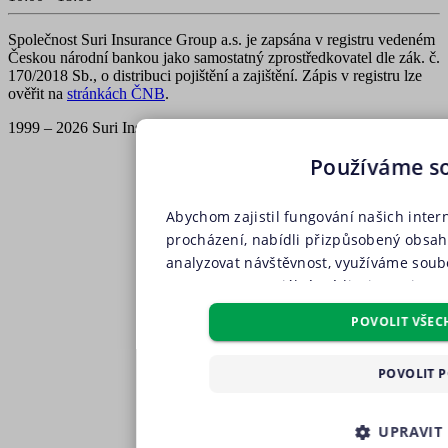
Společnost Suri Insurance Group a.s. je zapsána v registru vedeném
Českou národní bankou jako samostatný zprostředkovatel dle zák. č.
170/2018 Sb., o distribuci pojištění a zajištění. Zápis v registru lze
ověřit na
stránkách ČNB
.
1999 – 2026 Suri Insurance Group a.s., všechna práva vyhrazena
Používáme s
Abychom zajistil fungování našich inter
procházení, nabídli přizpůsobený obsa
analyzovat návštěvnost, využíváme soubo
partnery pro sociální média, inzerci a a
soubory, soubory cílení, funkční soubo
POVOLIT VŠEC
pouze s Vaším předchozím souhlasem, kt
příslušného druhu cookies pod tlačítkem
POVOLIT 
všech těchto typů cookies můžete uděli
tlačítko „Povolit všechny cookies“. Poku
žádného z volitelných typů cookies, klik
UPRAVIT
cookies“, a my budeme využívat pouze tz