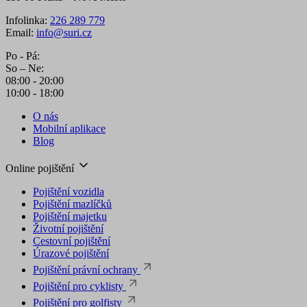
Infolinka:
226 289 779
Email:
info@suri.cz
Po - Pá:
So – Ne:
08:00 - 20:00
10:00 - 18:00
O nás
Mobilní aplikace
Blog
Online pojištění
Pojištění vozidla
Pojištění mazlíčků
Pojištění majetku
Životní pojištění
Cestovní pojištění
Úrazové pojištění
Pojištění právní ochrany
Pojištění pro cyklisty
Pojištění pro golfisty