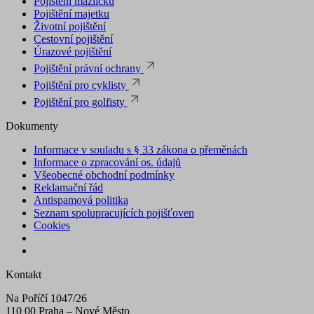
Pojištění mazlíčků
Pojištění majetku
Životní pojištění
Cestovní pojištění
Úrazové pojištění
Pojištění právní ochrany
Pojištění pro cyklisty
Pojištění pro golfisty
Dokumenty
Informace v souladu s § 33 zákona o přeměnách
Informace o zpracování os. údajů
Všeobecné obchodní podmínky
Reklamační řád
Antispamová politika
Seznam spolupracujících pojišťoven
Cookies
Kontakt
Na Poříčí 1047/26
110 00 Praha – Nové Město