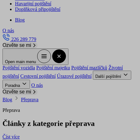
Havarijní pojištění
Doplňková připojištění
Blog
O nás
226 289 779
Ozvěte se mi
Open main menu
Pojištění vozidla
Pojištění majetku
Pojištění mazlíčků
Životní
pojištění
Cestovní pojištění
Úrazové pojištění
Další pojištění
O nás
Poradna
Ozvěte se mi
Blog
Přeprava
Přeprava
Články z kategorie přeprava
Číst více