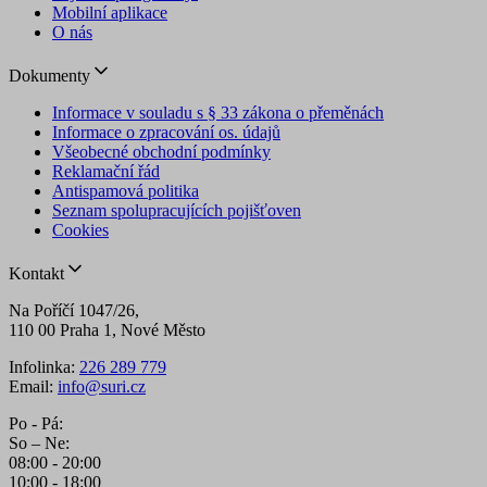
Mobilní aplikace
O nás
Dokumenty
Informace v souladu s § 33 zákona o přeměnách
Informace o zpracování os. údajů
Všeobecné obchodní podmínky
Reklamační řád
Antispamová politika
Seznam spolupracujících pojišťoven
Cookies
Kontakt
Na Poříčí 1047/26,
110 00 Praha 1, Nové Město
Infolinka:
226 289 779
Email:
info@suri.cz
Po - Pá:
So – Ne:
08:00 - 20:00
10:00 - 18:00