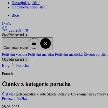
Havarijní pojištění
Doplňková připojištění
Blog
O nás
226 289 779
Ozvěte se mi
Open main menu
Pojištění vozidla
Pojištění majetku
Pojištění mazlíčků
Životní pojištěn
Ozvěte se mi
Blog
Porucha
Porucha
Články z kategorie porucha
Číst více
Provoz a údržba
28.08.2025