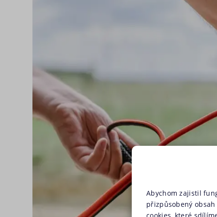
Abychom zajistil fun
přizpůsobený obsah 
cookies, které sdílím