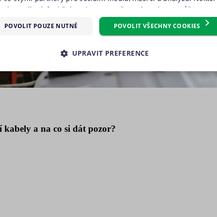
oubory cílení, funkční soubory, nezařazené soubory) můžeme vy
m, který můžete udělit zaškrtnutím políčka u příslušného druh
POVOLIT POUZE NUTNÉ
POVOLIT VŠECHNY COOKIES
reference“. Souhlas s použitím všech těchto typů cookies můžete 
knutím na tlačítko „Povolit všechny cookies“. Pokud si nepřejete 
UPRAVIT PREFERENCE
 volitelných typů cookies, klikněte na tlačítko „Povolit pouze nu
e tzv. nutné nebo funkční cookies, jejichž použití je nezbytné 
É SOUBORY
VÝKONOVÉ SOUBORY
SOUBORY CÍLENÍ
ookies můžete kdykoliv upravit na podstránce "Změnit nastavení 
 stránek. Další informace naleznete v našich
Zásadách ochrany 
RY
NEZAŘAZENÉ SOUBORY
souborů cookie
.“
í kabely a na co si dát pozor?
é soubory
Výkonové soubory
Soubory cílení
Funkční soubory
Neza
kies zprostředkovávají základní funkčnost stránky, web bez nich nemůže fungovat. T
Poskytovatel
Vyprší
Popis
/ Doména
.suri.cz
1 den
Tento soubor cookie používáme pro správnou funkčno
záznamů bez dalšího detailu o relaci uživatele.