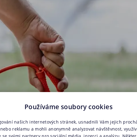
Používáme soubory cookies
gování našich internetových stránek, usnadnili Vám jejich prochá
nebo reklamu a mohli anonymně analyzovat návštěvnost, využí
e se svými partnery pro sociální média, inzerci a analýzu. Někter