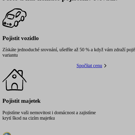
utm_medium
utm_source
affiliate
Pojistit vozidlo
gclid
Získáte jednoduché srovnání, ušetříte až 50 % a když vám zdraží pojiš
variantu
testing
Spočítat cenu
leadgenia
udid
VISITOR_PRIVACY_METAD
údajů
Zásadách použí
Pojistit majetek
Pojistíme vaši nemovitost i domácnost a zajistíme
krytí škod na cizím majetku
pfp-uid
www.suri.cz
CookieScriptConsent