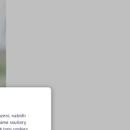
zení, nabídli
váme soubory
é typy cookies