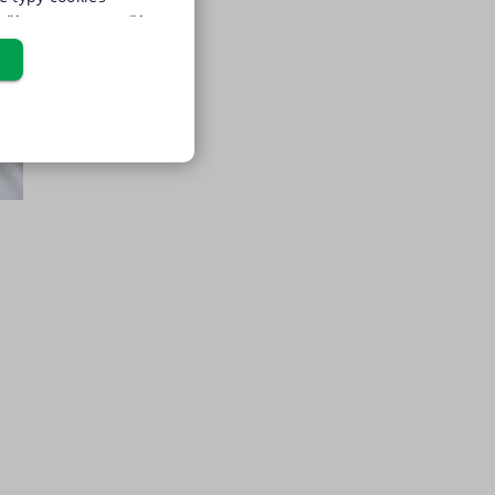
užívat pouze s Vaším
u cookies pod
udělit také
udělit souhlas s
tné cookies“, a my
pro chod této webové
Cookies" v zápatí
osobních údajů
a
řazené soubory
yto cookies můžeme využívat
st CRM a prioritizaci