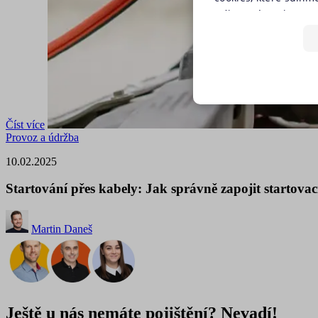
(výkonové soubory, s
předchozím souhlase
tlačítkem „Upravit p
jednoduše jedním kli
používáním žádného z
budeme využívat pouz
NEZBYTNĚ NUTN
stránky. Nastavení c
Číst více
našich internetových
Provoz a údržba
FUNKČNÍ SOUBO
Zásadách používání 
10.02.2025
Startování přes kabely: Jak správně zapojit startovac
Nezbytně nutn
Martin Daneš
Nezbytně nutné soubory coo
i bez Vašeho souhlasu.
Název
utm_campaign
Ještě u nás nemáte pojištění? Nevadí!