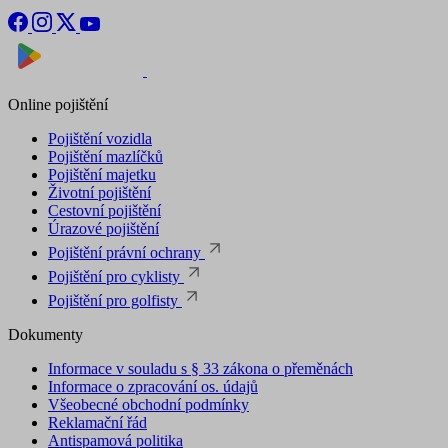
Nyní na
Stáhnout v
Online pojištění
Pojištění vozidla
Pojištění mazlíčků
Pojištění majetku
Životní pojištění
Cestovní pojištění
Úrazové pojištění
Pojištění právní ochrany
Pojištění pro cyklisty
Pojištění pro golfisty
Dokumenty
Informace v souladu s § 33 zákona o přeměnách
Informace o zpracování os. údajů
Všeobecné obchodní podmínky
Reklamační řád
Antispamová politika