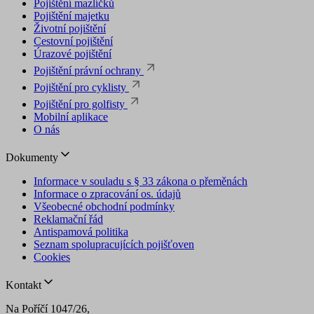
Pojištění mazlíčků
Pojištění majetku
Životní pojištění
Cestovní pojištění
Úrazové pojištění
Pojištění právní ochrany
Pojištění pro cyklisty
Pojištění pro golfisty
Mobilní aplikace
O nás
Dokumenty
Informace v souladu s § 33 zákona o přeměnách
Informace o zpracování os. údajů
Všeobecné obchodní podmínky
Reklamační řád
Antispamová politika
Seznam spolupracujících pojišťoven
Cookies
Kontakt
Na Poříčí 1047/26,