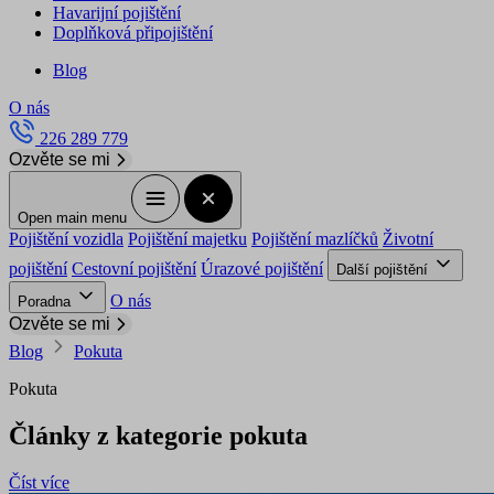
Havarijní pojištění
Doplňková připojištění
Blog
O nás
226 289 779
Ozvěte se mi
Open main menu
Pojištění vozidla
Pojištění majetku
Pojištění mazlíčků
Životní
pojištění
Cestovní pojištění
Úrazové pojištění
Další pojištění
O nás
Poradna
Ozvěte se mi
Blog
Pokuta
Pokuta
Články z kategorie pokuta
Číst více