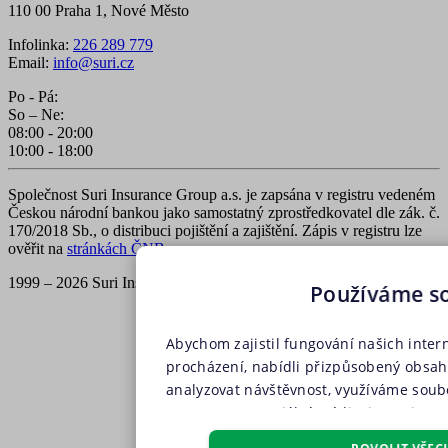
110 00 Praha 1, Nové Město
Infolinka:
226 289 779
Email:
info@suri.cz
Po - Pá:
So – Ne:
08:00 - 20:00
10:00 - 18:00
Společnost Suri Insurance Group a.s. je zapsána v registru vedeném
Českou národní bankou jako samostatný zprostředkovatel dle zák. č.
170/2018 Sb., o distribuci pojištění a zajištění. Zápis v registru lze
ověřit na
stránkách ČNB
.
1999 – 2026 Suri Insurance Group a.s., všechna práva vyhrazena
Používáme s
Abychom zajistil fungování našich inter
procházení, nabídli přizpůsobený obsa
analyzovat návštěvnost, využíváme soubo
partnery pro sociální média, inzerci a a
soubory, soubory cílení, funkční soubo