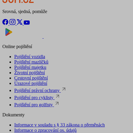
Srovná, sjedná, pomůže
Nyní na
Stáhnout v
Online pojištění
Pojištění vozidla
Pojištění mazlíčků
Pojištění majetku
Životní pojištění
Cestovní pojištění
Úrazové pojištění
Pojištění právní ochrany
Pojištění pro cyklisty
Pojištění pro golfisty
Dokumenty
Informace v souladu s § 33 zákona o přeměnách
Informace o zpracování os. údajů