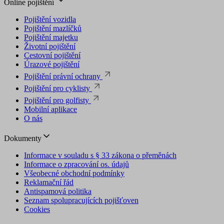
Online pojištění
Pojištění vozidla
Pojištění mazlíčků
Pojištění majetku
Životní pojištění
Cestovní pojištění
Úrazové pojištění
Pojištění právní ochrany
Pojištění pro cyklisty
Pojištění pro golfisty
Mobilní aplikace
O nás
Dokumenty
Informace v souladu s § 33 zákona o přeměnách
Informace o zpracování os. údajů
Všeobecné obchodní podmínky
Reklamační řád
Antispamová politika
Seznam spolupracujících pojišťoven
Cookies