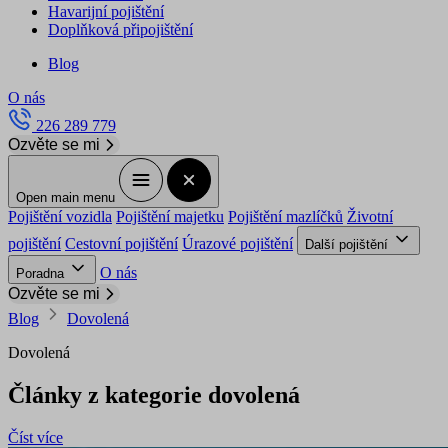
Havarijní pojištění
Doplňková připojištění
Blog
O nás
226 289 779
Ozvěte se mi
Open main menu
Pojištění vozidla
Pojištění majetku
Pojištění mazlíčků
Životní
pojištění
Cestovní pojištění
Úrazové pojištění
Další pojištění
O nás
Poradna
Ozvěte se mi
Blog
Dovolená
Dovolená
Články z kategorie dovolená
Číst více