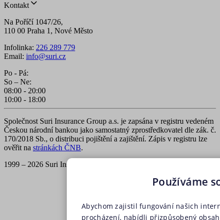
Kontakt
Na Poříčí 1047/26,
110 00 Praha 1, Nové Město
Infolinka:
226 289 779
Email:
info@suri.cz
Po - Pá:
So – Ne:
08:00 - 20:00
10:00 - 18:00
Společnost Suri Insurance Group a.s. je zapsána v registru vedeném
Českou národní bankou jako samostatný zprostředkovatel dle zák. č.
170/2018 Sb., o distribuci pojištění a zajištění. Zápis v registru lze
ověřit na
stránkách ČNB
.
1999 – 2026 Suri Insurance Group a.s., všechna práva vyhrazena
Používáme s
Abychom zajistil fungování našich inter
procházení, nabídli přizpůsobený obsa