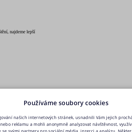
tění, najdeme lepší
Používáme soubory cookies
Spočítat cenu
gování našich internetových stránek, usnadnili Vám jejich prochá
nebo reklamu a mohli anonymně analyzovat návštěvnost, využí
e se svými partnery pro sociální média, inzerci a analýzu. Někter