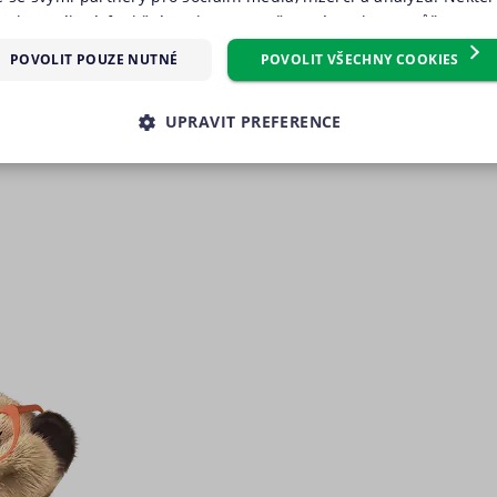
oubory cílení, funkční soubory, nezařazené soubory) můžeme vy
m, který můžete udělit zaškrtnutím políčka u příslušného druh
POVOLIT POUZE NUTNÉ
POVOLIT VŠECHNY COOKIES
reference“. Souhlas s použitím všech těchto typů cookies můžete 
knutím na tlačítko „Povolit všechny cookies“. Pokud si nepřejete 
UPRAVIT PREFERENCE
 volitelných typů cookies, klikněte na tlačítko „Povolit pouze nu
e tzv. nutné nebo funkční cookies, jejichž použití je nezbytné 
É SOUBORY
VÝKONOVÉ SOUBORY
SOUBORY CÍLENÍ
ookies můžete kdykoliv upravit na podstránce "Změnit nastavení 
 stránek. Další informace naleznete v našich
Zásadách ochrany 
RY
NEZAŘAZENÉ SOUBORY
souborů cookie
.“
é soubory
Výkonové soubory
Soubory cílení
Funkční soubory
Neza
kies zprostředkovávají základní funkčnost stránky, web bez nich nemůže fungovat. T
Poskytovatel
Vyprší
Popis
/ Doména
.suri.cz
1 den
Tento soubor cookie používáme pro správnou funkčno
záznamů bez dalšího detailu o relaci uživatele.