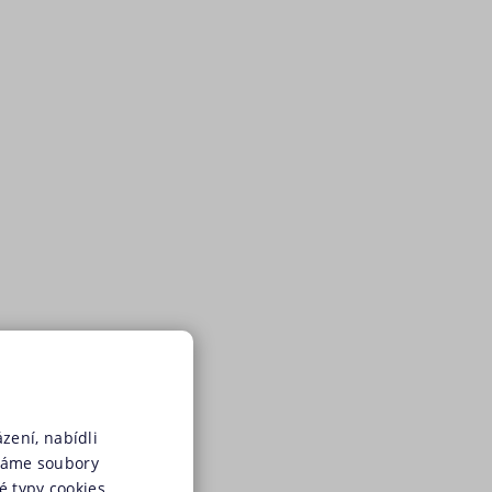
zení, nabídli
váme soubory
é typy cookies