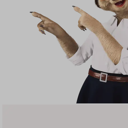
utm_medium
utm_source
affiliate
gclid
testing
leadgenia
udid
VISITOR_PRIVACY_METAD
údajů
Zásadách použí
pfp-uid
www.suri.cz
CookieScriptConsent