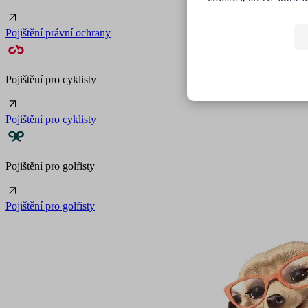
(výkonové soubory, s
předchozím souhlase
Pojištění právní ochrany
tlačítkem „Upravit p
jednoduše jedním kli
používáním žádného z
Pojištění pro cyklisty
budeme využívat pouz
NEZBYTNĚ NUTN
stránky. Nastavení c
Pojištění pro cyklisty
našich internetových
FUNKČNÍ SOUBO
Zásadách používání 
Pojištění pro golfisty
Nezbytně nutn
Pojištění pro golfisty
Nezbytně nutné soubory coo
i bez Vašeho souhlasu.
Název
utm_campaign