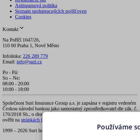
Antispamová politika
Seznam spolupracujících pojišťoven
Cookies
Kontakt
Na Poříčí 1047/26,
110 00 Praha 1, Nové Město
Infolinka:
226 289 779
Email:
info@suri.cz
Po - Pá:
So – Ne:
08:00 - 20:00
10:00 - 18:00
Společnost Suri Insurance Group a.s. je zapsána v registru vedeném
Českou národní bankou jako samostatný zprostředkovatel dle zák. č.
170/2018 Sb., o distribuci pojištění a zajištění. Zápis v registru lze
ověřit na
stránkách ČNB
.
Používáme s
1999 – 2026 Suri Insurance Group a.s., všechna práva vyhrazena