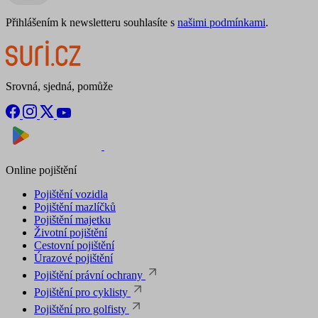
Přihlášením k newsletteru souhlasíte s
našimi podmínkami
.
Srovná, sjedná, pomůže
Nyní na
Stáhnout v
Online pojištění
Pojištění vozidla
Pojištění mazlíčků
Pojištění majetku
Životní pojištění
Cestovní pojištění
Úrazové pojištění
Pojištění právní ochrany
Pojištění pro cyklisty
Pojištění pro golfisty