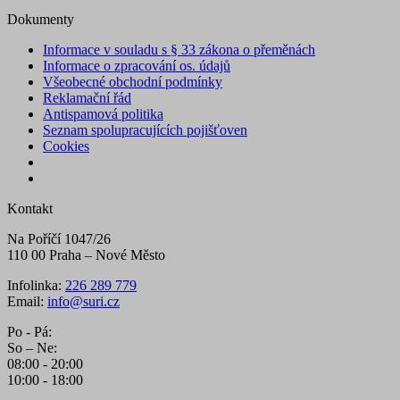
Dokumenty
Informace v souladu s § 33 zákona o přeměnách
Informace o zpracování os. údajů
Všeobecné obchodní podmínky
Reklamační řád
Antispamová politika
Seznam spolupracujících pojišťoven
Cookies
Kontakt
Na Poříčí 1047/26
110 00 Praha – Nové Město
Infolinka:
226 289 779
Email:
info@suri.cz
Po - Pá:
So – Ne:
08:00 - 20:00
10:00 - 18:00