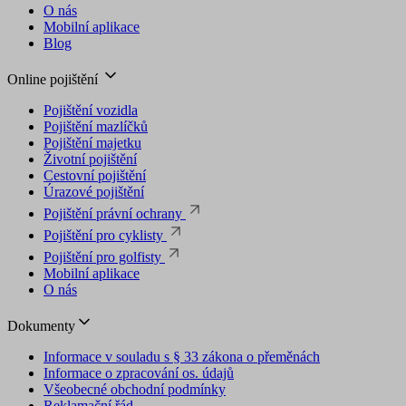
O nás
Mobilní aplikace
Blog
Online pojištění
Pojištění vozidla
Pojištění mazlíčků
Pojištění majetku
Životní pojištění
Cestovní pojištění
Úrazové pojištění
Pojištění právní ochrany
Pojištění pro cyklisty
Pojištění pro golfisty
Mobilní aplikace
O nás
Dokumenty
Informace v souladu s § 33 zákona o přeměnách
Informace o zpracování os. údajů
Všeobecné obchodní podmínky
Reklamační řád