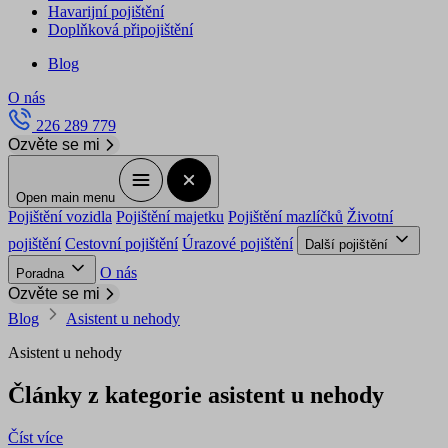
Havarijní pojištění
Doplňková připojištění
Blog
O nás
226 289 779
Ozvěte se mi
Open main menu
Pojištění vozidla
Pojištění majetku
Pojištění mazlíčků
Životní
pojištění
Cestovní pojištění
Úrazové pojištění
Další pojištění
O nás
Poradna
Ozvěte se mi
Blog
Asistent u nehody
Asistent u nehody
Články z kategorie asistent u nehody
Číst více