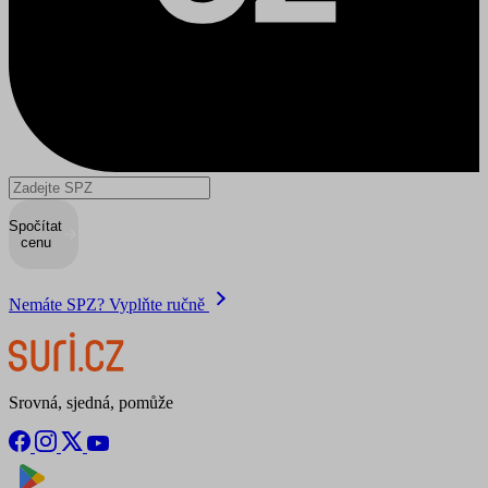
Spočítat
cenu
Nemáte SPZ? Vyplňte ručně
Srovná, sjedná, pomůže
Nyní na
Stáhnout v