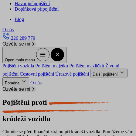
Havarijní pojištění
Doplňková připojištění
Blog
O nás
226 289 779
Ozvěte se mi
Open main menu
Pojištění vozidla
Pojištění majetku
Pojištění mazlíčků
Životní
pojištění
Cestovní pojištění
Úrazové pojištění
Další pojištění
O nás
Poradna
Ozvěte se mi
Pojištění proti
krádeži vozidla
Chraňte se před finanční ztrátou při krádeži vozidla. Pomůžeme vám