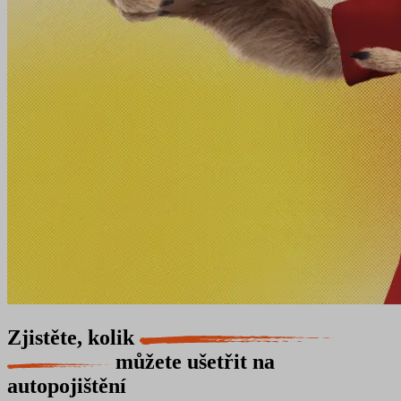
Zjistěte, kolik
můžete ušetřit na
autopojištění