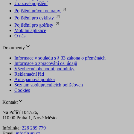
Úrazové pojištění
Pojištění právní ochrany
Pojištění pro cyklisty
Pojištění pro golfisty
Mobilní aplikace
O nás
Dokumenty
Informace v souladu s § 33 zákona o přeměnách
Informace o zpracování os. údajů
Všeobecné obchodní podmínky
Reklamační řád
Antispamová politika
Seznam spolupracujících pojišťoven
Cookies
Kontakt
Na Poříčí 1047/26,
110 00 Praha 1, Nové Město
Infolinka:
226 289 779
Email:
info@suri.cz