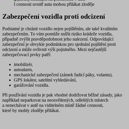
I cennosti uvnitř auta mohou přilákat zloděje
Zabezpečení vozidla proti odcizení
Podstatné je chránit vozidlo nejen pojištěním, ale také
kvalitním
zabezpečením
. To vám pomůže snížit riziko krádeže vozidla,
případně zvýšit pravděpodobnost jeho nalezení. Odpovídající
zabezpečení je obvykle podmínkou pro sjednání pojištění proti
odcizení a může ovlivnit výši pojistného. Mezi nejčastější
zabezpečovací prvky patří:
imobilizér,
autoalarm,
mechanické zabezpečení (zámek řadicí páky, volantu),
GPS lokátor, satelitní vyhledávání,
garážování vozidla.
Při používání vozidla je pak vhodné dodržovat běžné zásady, jako
například neparkovat na neosvětlených, odlehlých místech
a nenechávat v autě na viditelném místě žádné cennosti,
které by mohly zloděje přilákat.