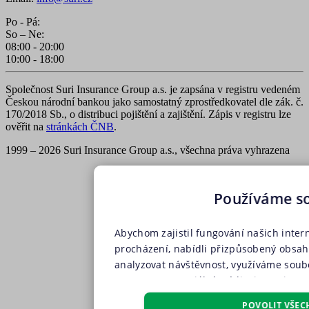
Po - Pá:
So – Ne:
08:00 - 20:00
10:00 - 18:00
Společnost Suri Insurance Group a.s. je zapsána v registru vedeném
Českou národní bankou jako samostatný zprostředkovatel dle zák. č.
170/2018 Sb., o distribuci pojištění a zajištění. Zápis v registru lze
ověřit na
stránkách ČNB
.
1999 – 2026 Suri Insurance Group a.s., všechna práva vyhrazena
Používáme s
Abychom zajistil fungování našich inter
procházení, nabídli přizpůsobený obsa
analyzovat návštěvnost, využíváme soubo
partnery pro sociální média, inzerci a a
soubory, soubory cílení, funkční soubo
POVOLIT VŠEC