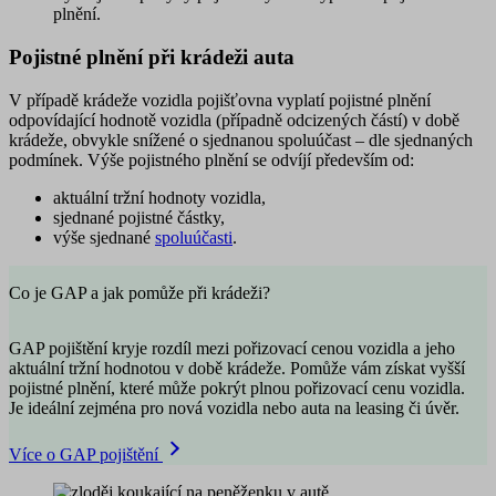
plnění.
Pojistné plnění při krádeži auta
V případě krádeže vozidla pojišťovna vyplatí
pojistné plnění
odpovídající hodnotě vozidla
(případně odcizených částí) v době
krádeže, obvykle snížené o sjednanou spoluúčast – dle sjednaných
podmínek. Výše pojistného plnění se odvíjí především od:
aktuální
tržní hodnoty
vozidla,
sjednané
pojistné částky
,
výše sjednané
spoluúčasti
.
Co je GAP a jak pomůže při krádeži?
GAP pojištění kryje rozdíl mezi pořizovací cenou vozidla a jeho
aktuální tržní hodnotou v době krádeže. Pomůže vám získat vyšší
pojistné plnění, které může pokrýt plnou pořizovací cenu vozidla.
Je ideální zejména pro nová vozidla nebo auta na leasing či úvěr.
Více o GAP pojištění