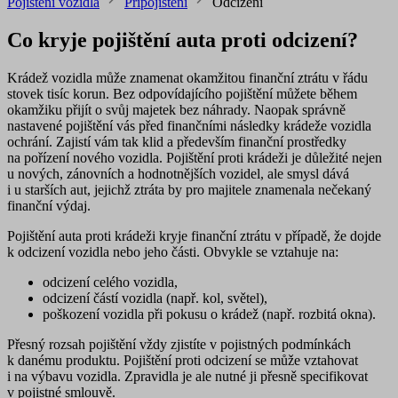
Pojištění vozidla
Připojištění
Odcizení
Co kryje pojištění auta proti odcizení?
Krádež vozidla může znamenat okamžitou finanční ztrátu v řádu
stovek tisíc korun. Bez odpovídajícího pojištění můžete během
okamžiku přijít o svůj majetek bez náhrady. Naopak správně
nastavené pojištění vás
před finančními následky krádeže
vozidla
ochrání. Zajistí vám tak klid a především finanční
prostředky
na pořízení nového vozidla
. Pojištění proti krádeži je důležité nejen
u nových, zánovních a hodnotnějších vozidel, ale smysl dává
i u starších aut, jejichž ztráta by pro majitele znamenala nečekaný
finanční výdaj.
Pojištění auta proti krádeži kryje finanční ztrátu v případě, že dojde
k odcizení vozidla nebo jeho části. Obvykle se vztahuje na:
odcizení celého vozidla
,
odcizení částí vozidla
(např. kol, světel),
poškození vozidla
při pokusu o krádež (např. rozbitá okna).
Přesný rozsah pojištění vždy zjistíte v pojistných podmínkách
k danému produktu. Pojištění proti odcizení se může vztahovat
i na výbavu vozidla. Zpravidla je ale nutné ji přesně specifikovat
v pojistné smlouvě.