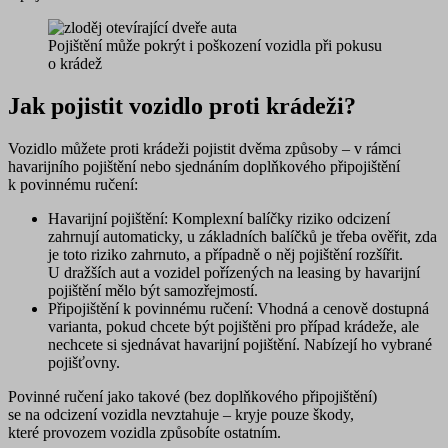
Pojištění může pokrýt i poškození vozidla při pokusu
o krádež
Jak pojistit vozidlo proti krádeži?
Vozidlo můžete proti krádeži pojistit dvěma způsoby – v rámci
havarijního pojištění nebo sjednáním doplňkového připojištění
k povinnému ručení:
Havarijní pojištění:
Komplexní balíčky riziko odcizení
zahrnují automaticky, u základních balíčků je třeba ověřit, zda
je toto riziko zahrnuto, a případně o něj pojištění rozšířit.
U dražších aut a vozidel pořízených na leasing by havarijní
pojištění mělo být samozřejmostí.
Připojištění k povinnému ručení:
Vhodná a cenově dostupná
varianta, pokud chcete být pojištěni pro případ krádeže, ale
nechcete si sjednávat havarijní pojištění. Nabízejí ho vybrané
pojišťovny.
Povinné ručení jako takové (bez doplňkového připojištění)
se na odcizení vozidla nevztahuje – kryje pouze škody,
které provozem vozidla způsobíte ostatním.