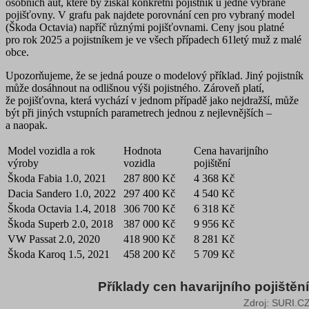
osobních aut
, které by získal konkrétní pojistník u jedné vybrané
pojišťovny. V grafu pak najdete porovnání cen pro vybraný model
(Škoda Octavia)
napříč různými pojišťovnami
. Ceny jsou platné
pro rok 2025 a pojistníkem je ve všech případech 61letý muž z malé
obce.
Upozorňujeme, že se jedná pouze o modelový příklad. Jiný pojistník
může dosáhnout na odlišnou výši pojistného. Zároveň platí,
že pojišťovna, která vychází v jednom případě jako nejdražší, může
být při jiných vstupních parametrech jednou z nejlevnějších –
a naopak.
Model vozidla a rok
Hodnota
Cena havarijního
výroby
vozidla
pojištění
Škoda Fabia 1.0, 2021
287 800 Kč
4 368 Kč
Dacia Sandero 1.0, 2022
297 400 Kč
4 540 Kč
Škoda Octavia 1.4, 2018
306 700 Kč
6 318 Kč
Škoda Superb 2.0, 2018
387 000 Kč
9 956 Kč
VW Passat 2.0, 2020
418 900 Kč
8 281 Kč
Škoda Karoq 1.5, 2021
458 200 Kč
5 709 Kč
Příklady cen havarijního pojištěn
Příklady cen havarijního pojištění pro vůz Škod
Zdroj: SURI.C