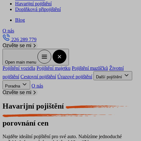
Havarijní pojištění
Doplňková připojištění
Blog
O nás
226 289 779
Ozvěte se mi
Open main menu
Pojištění vozidla
Pojištění majetku
Pojištění mazlíčků
Životní
pojištění
Cestovní pojištění
Úrazové pojištění
Další pojištění
O nás
Poradna
Ozvěte se mi
Havarijní pojištění
porovnání cen
Najděte ideální pojištění pro své auto. Nabízíme jednoduché