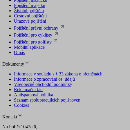
Pojištění mazlíčků
Pojištění majetku
Životní pojištění
Cestovní pojištění
Úrazové pojištění
Pojištění právní ochrany
Pojištění pro cyklisty
Pojištění pro golfisty
Mobilní aplikace
O nás
Dokumenty
Informace v souladu s § 33 zákona o přeměnách
Informace o zpracování os. údajů
Všeobecné obchodní podmínky
Reklamační řád
Antispamová politika
Seznam spolupracujících pojišťoven
Cookies
Kontakt
Na Poříčí 1047/26,