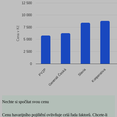
12 500
Bar chart with 8 bars.
Zdroj: SURI.CZ
The chart has 1 X axis displaying categories.
10 000
The chart has 1 Y axis displaying Cena v Kč. Data ranges from
Cena v Kč
7 500
5 000
2 500
0
Generali Česká
Slavia
Kooperativa
PVZP
End of interactive chart.
Nechte si spočítat svou cenu
Cenu havarijního pojištění ovlivňuje celá řada faktorů. Chcete-li