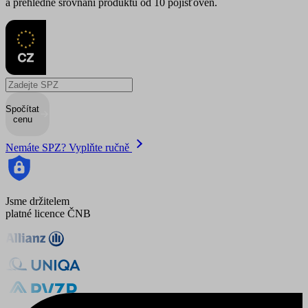
a přehledné srovnání produktů od 10 pojišťoven.
Spočítat
cenu
Nemáte SPZ? Vyplňte ručně
Jsme držitelem
platné licence ČNB