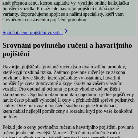
znát přesnou cenu, kterou zaplatíte vy, využijte online kalkulačku
pojištění vozidla. Protože ale havarijní pojištění nabízí různé
varianty, doporučujeme spojit se s našimi specialisty, kteří vám
s výběrem a nastavením pojištění pomohou.
Spočítat cenu pojištění vozidla
Srovnání povinného ručení a havarijního
pojištění
Havarijní pojištění a povinné ručení jsou dva
rozdílné produkty
,
které kryjí rozdílná rizika. Zatímco povinné ručení je ze zákona
povinné a kryje škody, které způsobíte vy ostatním, havarijní
pojištění je zcela dobrovolné a kryje škody na vašem vlastním
vozidle. Pro optimální ochranu je proto vhodné obě pojištění
zkombinovat.
Sjednání obou produktů najednou
u jedné pojišťovny
navíc často přináší výhodnější ceny a přehlednější správu pojistných
smluv. Díky porovnání pojištění snadno najdete kombinaci,
která nabízí nejlepší poměr ceny a rozsahu krytí pro vaše konkrétní
potřeby.
Pokud jde o ceny povinného ručení a havarijního pojištění, povinné
ručení je obecně levnější. V roce 2025 činilo
průměrné roční