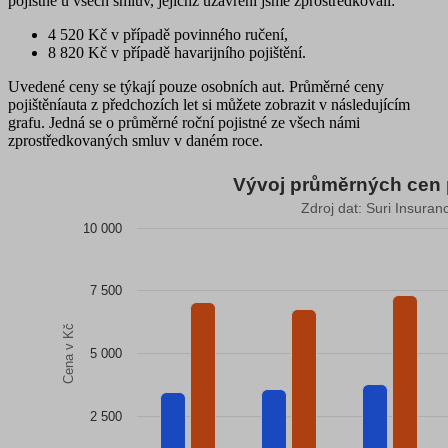
pojistné
u všech smluv, jejichž uzavření jsme zprostředkovali:
4 520 Kč
v případě povinného ručení,
8 820 Kč
v případě havarijního pojištění.
Uvedené ceny se týkají
pouze osobních aut
. Průměrné ceny
pojištěníauta z předchozích let si můžete zobrazit v následujícím
grafu. Jedná se o průměrné roční pojistné ze všech námi
zprostředkovaných smluv v daném roce.
Vývoj průměrných cen p
Vývoj průměrných cen pojištění auta
Zdroj dat: Suri Insura
10 000
Bar chart with 2 data series.
Zdroj dat: Suri Insurance Group
The chart has 1 X axis displaying categories.
The chart has 1 Y axis displaying Cena v Kč. Data ranges from
7 500
Cena v Kč
5 000
2 500