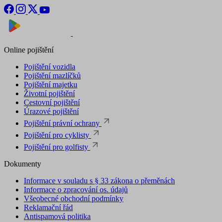
Nyní na
Stáhnout v
Online pojištění
Pojištění vozidla
Pojištění mazlíčků
Pojištění majetku
Životní pojištění
Cestovní pojištění
Úrazové pojištění
Pojištění právní ochrany
Pojištění pro cyklisty
Pojištění pro golfisty
Dokumenty
Informace v souladu s § 33 zákona o přeměnách
Informace o zpracování os. údajů
Všeobecné obchodní podmínky
Reklamační řád
Antispamová politika