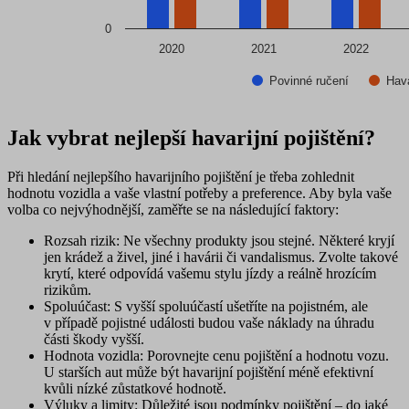
0
2020
2021
2022
Povinné ručení
Hava
End of interactive chart.
Jak vybrat nejlepší havarijní pojištění?
Při hledání nejlepšího havarijního pojištění je třeba zohlednit
hodnotu vozidla a vaše vlastní potřeby a preference. Aby byla vaše
volba co nejvýhodnější, zaměřte se na následující faktory:
Rozsah rizik
: Ne všechny produkty jsou stejné. Některé kryjí
jen krádež a živel, jiné i havárii či vandalismus. Zvolte takové
krytí, které odpovídá vašemu stylu jízdy a reálně hrozícím
rizikům.
Spoluúčast
: S vyšší spoluúčastí ušetříte na pojistném, ale
v případě pojistné události budou vaše náklady na úhradu
části škody vyšší.
Hodnota vozidla
: Porovnejte cenu pojištění a hodnotu vozu.
U starších aut může být havarijní pojištění méně efektivní
kvůli nízké zůstatkové hodnotě.
Výluky a limity
: Důležité jsou podmínky pojištění – do jaké