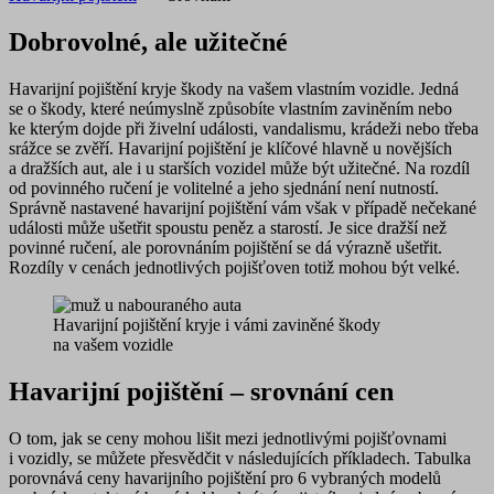
Dobrovolné, ale užitečné
Havarijní pojištění kryje škody na vašem vlastním vozidle. Jedná
se o škody, které neúmyslně způsobíte vlastním zaviněním nebo
ke kterým dojde při živelní události, vandalismu, krádeži nebo třeba
srážce se zvěří. Havarijní pojištění je klíčové hlavně u novějších
a dražších aut, ale i u starších vozidel může být užitečné. Na rozdíl
od povinného ručení je volitelné a jeho sjednání není nutností.
Správně nastavené havarijní pojištění vám však v případě nečekané
události může ušetřit spoustu peněz a starostí. Je sice dražší než
povinné ručení, ale porovnáním pojištění se dá výrazně ušetřit.
Rozdíly v cenách jednotlivých pojišťoven totiž mohou být velké.
Havarijní pojištění kryje i vámi zaviněné škody
na vašem vozidle
Havarijní pojištění – srovnání cen
O tom, jak se ceny mohou lišit mezi jednotlivými pojišťovnami
i vozidly, se můžete přesvědčit v následujících příkladech. Tabulka
porovnává ceny havarijního pojištění
pro 6 vybraných modelů