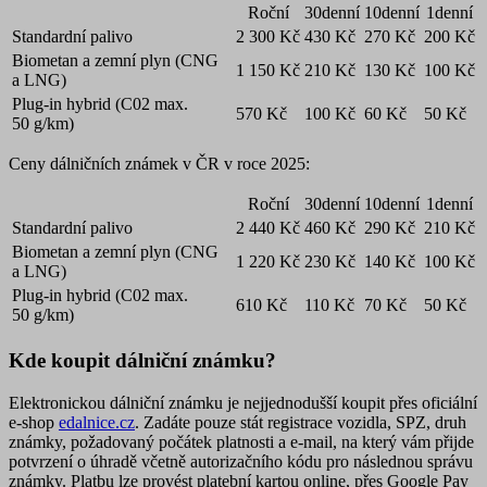
Roční
30denní
10denní
1denní
Standardní palivo
2 300 Kč
430 Kč
270 Kč
200 Kč
Biometan a zemní plyn (CNG
1 150 Kč
210 Kč
130 Kč
100 Kč
a LNG)
Plug-in hybrid (C0
2
max.
570 Kč
100 Kč
60 Kč
50 Kč
50 g/km)
Ceny dálničních známek v ČR v roce 2025
:
Roční
30denní
10denní
1denní
Standardní palivo
2 440 Kč
460 Kč
290 Kč
210 Kč
Biometan a zemní plyn (CNG
1 220 Kč
230 Kč
140 Kč
100 Kč
a LNG)
Plug-in hybrid (C0
2
max.
610 Kč
110 Kč
70 Kč
50 Kč
50 g/km)
Kde koupit dálniční známku?
Elektronickou dálniční známku je nejjednodušší koupit přes
oficiální
e-shop
edalnice.cz
. Zadáte pouze stát registrace vozidla, SPZ, druh
známky, požadovaný počátek platnosti a e-mail, na který vám přijde
potvrzení o úhradě včetně autorizačního kódu pro následnou správu
známky. Platbu lze provést platební kartou online, přes Google Pay