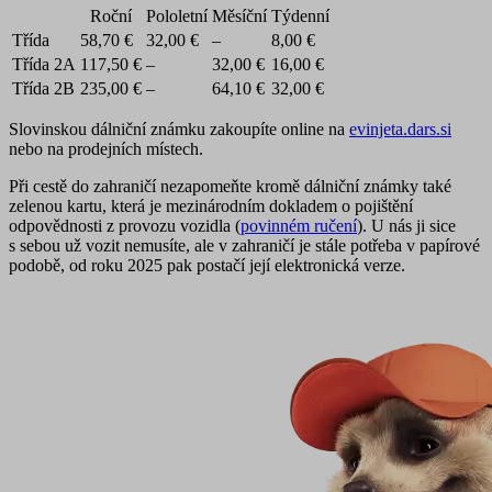
Roční
Pololetní
Měsíční
Týdenní
Třída
58,70 €
32,00 €
–
8,00 €
Třída 2A
117,50 €
–
32,00 €
16,00 €
Třída 2B
235,00 €
–
64,10 €
32,00 €
Slovinskou dálniční známku zakoupíte online na
evinjeta.dars.si
nebo na prodejních místech.
Při cestě do zahraničí nezapomeňte kromě dálniční známky také
zelenou kartu, která je mezinárodním dokladem o pojištění
odpovědnosti z provozu vozidla (
povinném ručení
). U nás ji sice
s sebou už vozit nemusíte, ale v zahraničí je stále potřeba v papírové
podobě, od roku 2025 pak postačí její elektronická verze.