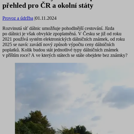
přehled pro ČR a okolní státy
Provoz a údržba
|
01.11.2024
Rozvinutá síť dálnic umožňuje pohodlnější cestování. Jízda
po dálnici je však obvykle zpoplatněná. V Česku se již od roku
2021 používá systém elektronických dálničních známek, od roku
2025 se navíc zavádí nový způsob výpočtu ceny dálničních
poplatků. Kolik budou stát jednotlivé typy dálničních známek
v příštím roce? A ve kterých státech se stále obejdete bez známky?