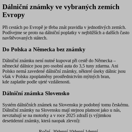
Dálniční známky ve vybraných zemích
Evropy
Při cestách po Evropě je třeba znát pravidla v jednotlivých zemích.
Podívejme se proto na dálniční poplatky v nejbližších a dalších často
navštěvovaných státech.
Do Polska a Německa bez známky
Dálniční známku není nutné kupovat při cestě do
Německa
–
německé dálnice jsou pro osobní auta do 3,5 tuny zdarma. Ani
Polsko nemá zavedené dálniční známky, některé úseky dálnic jsou
však
v Polsku
zpoplatněny prostřednictvím
mýtných bran
,
kde zaplatíte podle ujeté vzdálenosti.
Dálniční známka Slovensko
Systém dálničních známek na Slovensku je podobný tomu českému.
Dálniční známky na Slovensku mají stejnou platnost jako u nás,
nevztahují se na motorky a v roce 2025 zdraží (s výjimkou
desetidenní známky, která naopak zlevní):
Roční
30denní
10denní
1denní