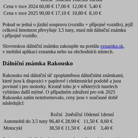
Cena v roce 2024
60,00 €
17,00 €
12,00 €
5,40 €
Cena v roce 2025
90,00 €
17,10 €
10,80 €
8,10 €
Pokud se jedná o jízdní soupravu (vozidlo + přípojné vozidlo), jejíž
celková hmotnost převyšuje 3,5 tuny, musí mít dálniční známku
i přípojné vozidlo.
Slovenskou dálniční známku zakoupíte na portálu
eznamka.sk
,
v mobilní aplikaci eznamka nebo na obchodních místech.
Dálniční známka Rakousko
Rakousko má dálniční síť zpoplatněnou dálničními známkami,
které jsou k dispozici v papírové i elektronické podobě a jsou
povinné i pro motorky. Kromě toho je v některých tunelech
vybíráno další mýtné. O případném zdražení pro rok 2025
Rakousko zatím neinformovalo, ceny jsou v současné době
následující:
Roční
2měsíční
10denní
1denní
Automobil do 3,5 tuny
96,40 €
28,90 €
11,50 €
8,60 €
Motocykl
38,50 €
11,50 €
4,60 €
3,40 €