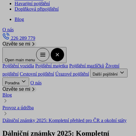
Havarijní pojištění
Doplňková připojištění
Blog
O nás
226 289 779
Ozvěte se mi
Open main menu
Pojištění vozidla
Pojištění majetku
Pojištění mazlíčků
Životní
pojištění
Cestovní pojištění
Úrazové pojištění
Další pojištění
O nás
Poradna
Ozvěte se mi
Blog
Provoz a údržba
Dálniční známky 2025: Kompletní přehled pro ČR a okolní státy
Dálniční známky 2025: Kompletní