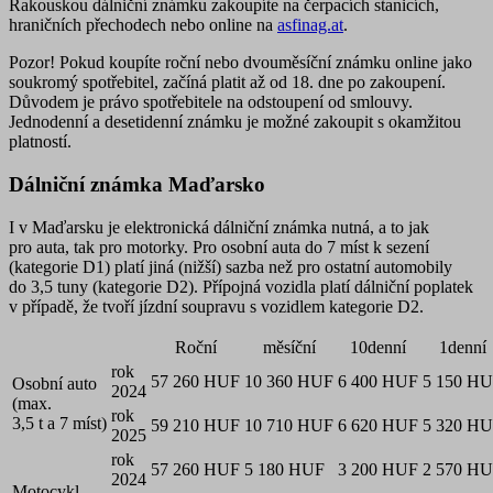
Rakouskou dálniční známku zakoupíte na čerpacích stanicích,
hraničních přechodech nebo online na
asfinag.at
.
Pozor!
Pokud koupíte roční nebo dvouměsíční známku online jako
soukromý spotřebitel, začíná platit až od 18. dne po zakoupení.
Důvodem je právo spotřebitele na odstoupení od smlouvy.
Jednodenní a desetidenní známku je možné zakoupit s okamžitou
platností.
Dálniční známka Maďarsko
I v Maďarsku je elektronická dálniční známka nutná, a to jak
pro auta, tak pro motorky. Pro osobní auta do 7 míst k sezení
(kategorie D1) platí jiná (nižší) sazba než pro ostatní automobily
do 3,5 tuny (kategorie D2). Přípojná vozidla platí dálniční poplatek
v případě, že tvoří jízdní soupravu s vozidlem kategorie D2.
Roční
měsíční
10denní
1denní
rok
57 260 HUF
10 360 HUF
6 400 HUF
5 150 H
Osobní auto
2024
(max.
rok
3,5 t a 7 míst)
59 210 HUF
10 710 HUF
6 620 HUF
5 320 H
2025
rok
57 260 HUF
5 180 HUF
3 200 HUF
2 570 H
2024
Motocykl