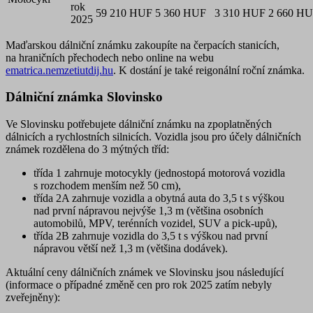
rok
59 210 HUF
5 360 HUF
3 310 HUF
2 660 H
2025
Maďarskou dálniční známku zakoupíte na čerpacích stanicích,
na hraničních přechodech nebo online na webu
ematrica.nemzetiutdij.hu
. K dostání je také reigonální roční známka.
Dálniční známka Slovinsko
Ve Slovinsku potřebujete dálniční známku na zpoplatněných
dálnicích a rychlostních silnicích. Vozidla jsou pro účely dálničních
známek rozdělena do 3 mýtných tříd:
třída 1 zahrnuje motocykly (jednostopá motorová vozidla
s rozchodem menším než 50 cm),
třída 2A zahrnuje vozidla a obytná auta do 3,5 t s výškou
nad první nápravou nejvýše 1,3 m (většina osobních
automobilů, MPV, terénních vozidel, SUV a pick-upů),
třída 2B zahrnuje vozidla do 3,5 t s výškou nad první
nápravou větší než 1,3 m (většina dodávek).
Aktuální ceny dálničních známek ve Slovinsku jsou následující
(informace o případné změně cen pro rok 2025 zatím nebyly
zveřejněny):