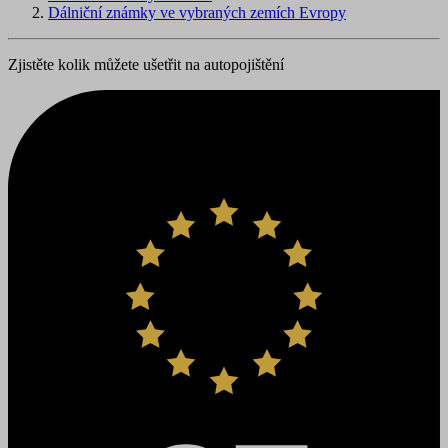
Dálniční známky ve vybraných zemích Evropy
Zjistěte kolik můžete ušetřit na autopojištění