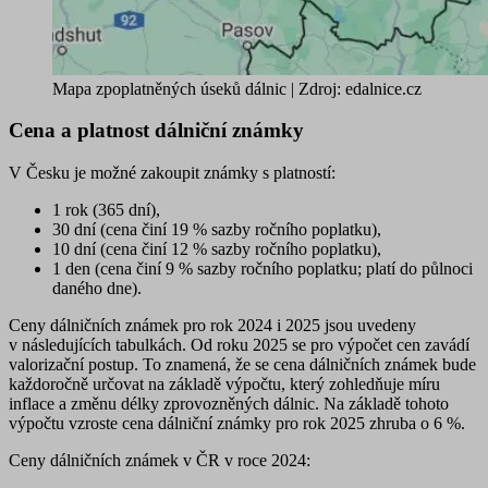
Mapa zpoplatněných úseků dálnic | Zdroj: edalnice.cz
Cena a platnost dálniční známky
V Česku je možné zakoupit známky s platností:
1 rok
(365 dní),
30 dní
(cena činí 19 % sazby ročního poplatku),
10 dní
(cena činí 12 % sazby ročního poplatku),
1 den
(cena činí 9 % sazby ročního poplatku; platí do půlnoci
daného dne).
Ceny dálničních známek pro rok 2024 i 2025 jsou uvedeny
v následujících tabulkách.
Od roku 2025 se pro výpočet cen zavádí
valorizační postup.
To znamená, že se cena dálničních známek bude
každoročně určovat na základě výpočtu, který zohledňuje míru
inflace a změnu délky zprovozněných dálnic. Na základě tohoto
výpočtu vzroste cena dálniční známky pro rok 2025 zhruba o 6 %.
Ceny dálničních známek v ČR v roce 2024: