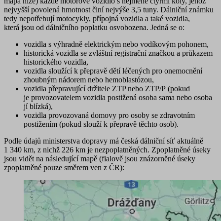
mapa níže) každé motorové vozidlo s nejméně čtyřmi koly, jehož
nejvyšší povolená hmotnost činí nejvýše 3,5 tuny. Dálniční známku
tedy
nepotřebují motocykly
,
přípojná vozidla
a také vozidla,
která jsou
od dálničního poplatku osvobozena
. Jedná se o:
vozidla s výhradně elektrickým nebo vodíkovým pohonem,
historická vozidla se zvláštní registrační značkou a průkazem
historického vozidla,
vozidla sloužící k přepravě dětí léčených pro onemocnění
zhoubným nádorem nebo hemoblastózou,
vozidla přepravující držitele ZTP nebo ZTP/P (pokud
je provozovatelem vozidla postižená osoba sama nebo osoba
jí blízká),
vozidla provozovaná domovy pro osoby se zdravotním
postižením (pokud slouží k přepravě těchto osob).
Podle údajů ministerstva dopravy má česká dálniční síť aktuálně
1 340 km, z nichž 226 km je nezpoplatněných. Zpoplatněné úseky
jsou vidět na následující mapě (fialově jsou znázorněné úseky
zpoplatněné pouze směrem ven z ČR):