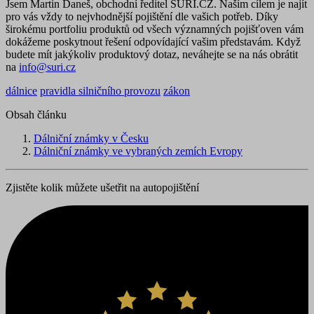
Jsem Martin Daneš, obchodní ředitel SURI.CZ. Naším cílem je najít
pro vás vždy to nejvhodnější pojištění dle vašich potřeb. Díky
širokému portfoliu produktů od všech významných pojišťoven vám
dokážeme poskytnout řešení odpovídající vašim představám. Když
budete mít jakýkoliv produktový dotaz, neváhejte se na nás obrátit
na
info@suri.cz
dálnice
pravidla silničního provozu
zákon
Obsah článku
Dálniční známky v Česku
Dálniční známky ve vybraných zemích Evropy
Zjistěte kolik můžete ušetřit na autopojištění